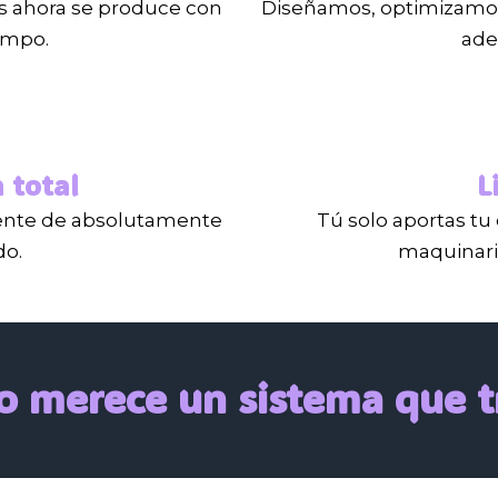
es ahora se produce con
Diseñamos, optimizamos
empo.
ade
 total
L
igente de absolutamente
Tú solo aportas tu 
do.
maquinaria
o merece un sistema que tr